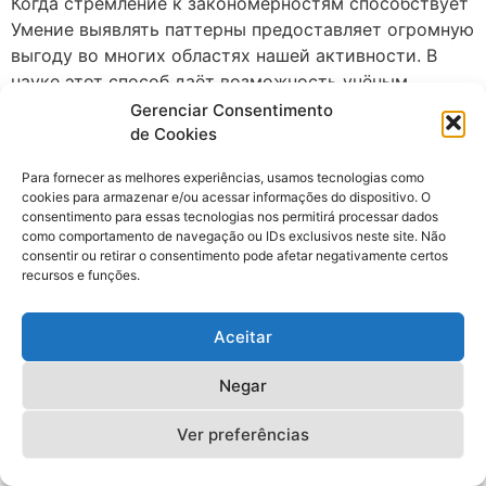
Когда стремление к закономерностям способствует
Умение выявлять паттерны предоставляет огромную
выгоду во многих областях нашей активности. В
науке этот способ даёт возможность учёным
выражать предположения и выявлять новые основы
Gerenciar Consentimento
структуры вселенной. Арифметические и
de Cookies
физические принципы были найдены точно из-за
Para fornecer as melhores experiências, usamos tecnologias como
умению человеческого интеллекта видеть систему в
cookies para armazenar e/ou acessar informações do dispositivo. O
кажущемся произвольности наблюдений. В
consentimento para essas tecnologias nos permitirá processar dados
ежедневной жизни выявление образцов
como comportamento de navegação ou IDs exclusivos neste site. Não
consentir ou retirar o consentimento pode afetar negativamente certos
содействует нам продуктивно приспосабливаться к
recursos e funções.
трансформирующимся обстоятельствам.
Возможность прогнозировать поступки других
Aceitar
индивидов, базируясь на обнаруженных связях,
является фундаментом удачного социального
Negar
контакта. Креативные способы также во многом
строятся на возможности обнаруживать
Ver preferências
поразительные контакты между, казалось бы,
несвязанными явлениями. Творцы, писатели,