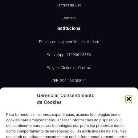
Termos de Uso
Contato
Institucional
Email: contato@semlimitesmkt.com
WhatsApp: 1199361-8856
Wagner Cleiton de Queiroz
CPF: 300.463.558-55
Segurança
Gerenciar Consentimento
de Cookies
Para fornecer as melhores experiências, usamos tecnologias como
cookies para armazenar e/ou acessar informações do dispositivo. O
consentimento para essas tecnologias nos permitirá processar dados
como comportamento de navegação ou IDs exclusivos neste site. Não
consentir ou retirar o consentimento pode afetar negativamente certos